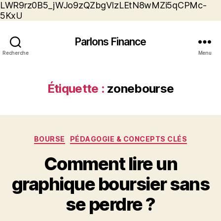
LWR9rz0B5_jWJo9zQZbgVIzLEtN8wMZi5qCPMc-
5KxU
Parlons Finance
Recherche
Menu
Étiquette :
zonebourse
Catégories
BOURSE
PÉDAGOGIE & CONCEPTS CLÉS
Comment lire un
graphique boursier sans
se perdre ?