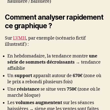
haussière / baissière)
Comment analyser rapidement
ce graphique ?
Sur
LVMH
, par exemple (scénario fictif
illustratif) :
En hebdomadaire, la tendance montre
une
série de sommets décroissants
→ tendance
affaiblie
Un
support
apparaît autour de
670€
(zone où
le prix a rebondi plusieurs fois)
Une
résistance
se situe vers
750€
(zone où le
marché bloque)
Les
volumes augmentent
sur les séances
baissières → signe que les ventes sont faites