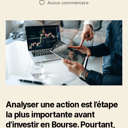
de
de
sur
Aucun commentaire
l’article
l’article
Analyser
une
action
comme
un
pro
!
Analyser une action est l’étape
la plus importante avant
d’investir en Bourse. Pourtant,