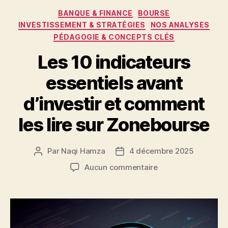
Catégories
BANQUE & FINANCE
BOURSE
INVESTISSEMENT & STRATÉGIES
NOS ANALYSES
PÉDAGOGIE & CONCEPTS CLÉS
Les 10 indicateurs
essentiels avant
d’investir et comment
les lire sur Zonebourse
Par
Naqi Hamza
4 décembre 2025
Auteur
Date
de
de
sur
Aucun commentaire
l’article
l’article
Les
10
indicateurs
essentiels
avant