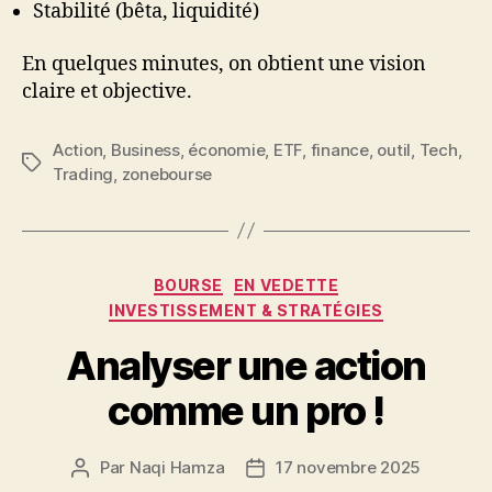
Stabilité (bêta, liquidité)
En quelques minutes, on obtient une vision
claire et objective.
Action
,
Business
,
économie
,
ETF
,
finance
,
outil
,
Tech
,
Étiquettes
Trading
,
zonebourse
Catégories
BOURSE
EN VEDETTE
INVESTISSEMENT & STRATÉGIES
Analyser une action
comme un pro !
Par
Naqi Hamza
17 novembre 2025
Auteur
Date