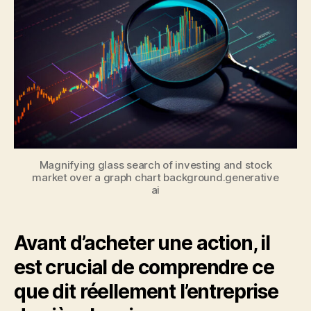
d’investir
et
comment
les
lire
sur
Zonebourse
Magnifying glass search of investing and stock
market over a graph chart background.generative
ai
Avant d’acheter une action, il
est crucial de comprendre ce
que dit réellement l’entreprise